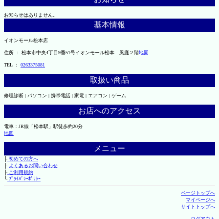
お知らせはありません。
基本情報
イオンモール松本店
住所 ： 松本市中央4丁目9番51号イオンモール松本 風庭２階
地図
TEL ：
0263375081
取扱い商品
修理診断 | パソコン | 携帯電話 | 家電 | エアコン | ゲーム
お店へのアクセス
電車：JR線「松本駅」駅徒歩約20分
地図
メニュー
├
初めての方へ
├
よくあるお問い合わせ
├
ご利用規約
└
ﾌﾟﾗｲﾊﾞｼｰﾎﾟﾘｼｰ
ページトップへ
マイページへ
サイトトップへ
ログアウト