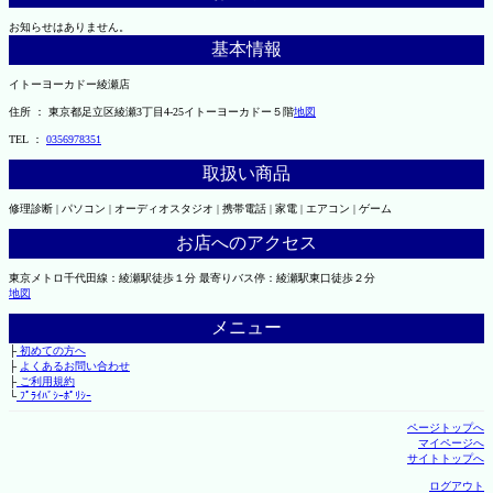
お知らせはありません。
基本情報
イトーヨーカドー綾瀬店
住所 ： 東京都足立区綾瀬3丁目4-25イトーヨーカドー５階
地図
TEL ：
0356978351
取扱い商品
修理診断 | パソコン | オーディオスタジオ | 携帯電話 | 家電 | エアコン | ゲーム
お店へのアクセス
東京メトロ千代田線：綾瀬駅徒歩１分 最寄りバス停：綾瀬駅東口徒歩２分
地図
メニュー
├
初めての方へ
├
よくあるお問い合わせ
├
ご利用規約
└
ﾌﾟﾗｲﾊﾞｼｰﾎﾟﾘｼｰ
ページトップへ
マイページへ
サイトトップへ
ログアウト