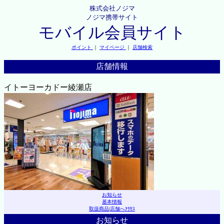
株式会社ノジマ
ノジマ携帯サイト
モバイル会員サイト
ポイント
｜
マイページ
｜
店舗検索
店舗情報
イトーヨーカドー綾瀬店
お知らせ
基本情報
取扱商品
|
店舗へｱｸｾｽ
お知らせ