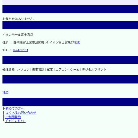
お知らせはありません。
イオンモール富士宮店
住所 ： 静岡県富士宮市浅間町1-8 イオン富士宮店2F
地図
TEL ：
0544282811
修理診断 | パソコン | 携帯電話 | 家電 | エアコン | ゲーム | デジタルプリント
地図
├
初めての方へ
├
よくあるお問い合わせ
├
ご利用規約
└
ﾌﾟﾗｲﾊﾞｼｰﾎﾟﾘｼｰ