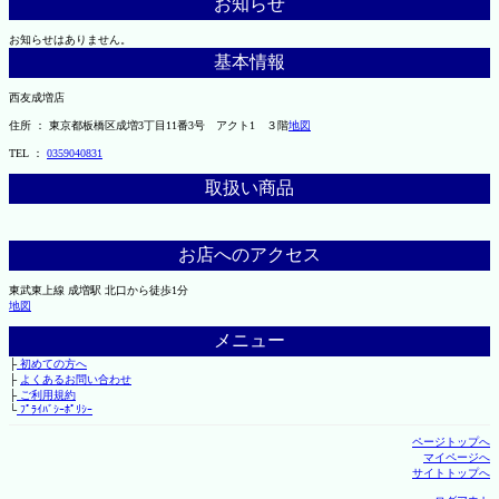
お知らせ
お知らせはありません。
基本情報
西友成増店
住所 ： 東京都板橋区成増3丁目11番3号 アクト1 ３階
地図
TEL ：
0359040831
取扱い商品
お店へのアクセス
東武東上線 成増駅 北口から徒歩1分
地図
メニュー
├
初めての方へ
├
よくあるお問い合わせ
├
ご利用規約
└
ﾌﾟﾗｲﾊﾞｼｰﾎﾟﾘｼｰ
ページトップへ
マイページへ
サイトトップへ