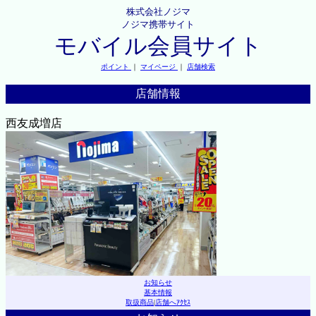
株式会社ノジマ
ノジマ携帯サイト
モバイル会員サイト
ポイント
｜
マイページ
｜
店舗検索
店舗情報
西友成増店
お知らせ
基本情報
取扱商品
|
店舗へｱｸｾｽ