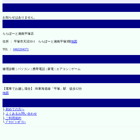
お知らせはありません。
ららぽーと湘南平塚店
住所 ： 平塚市天沼10-1 ららぽーと湘南平塚3階
地図
TEL ：
0463204371
修理診断 | パソコン | 携帯電話 | 家電 | エアコン | ゲーム
【電車でお越し場合】 JR東海道線「平塚」駅 徒歩12分
地図
├
初めての方へ
├
よくあるお問い合わせ
├
ご利用規約
└
ﾌﾟﾗｲﾊﾞｼｰﾎﾟﾘｼｰ