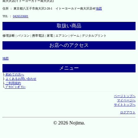
南大沢店(イトーヨーカドー南大沢店)
住所 ： 東京都八王子市南大沢2-28-1 イトーヨーカドー南大沢店4F
地図
TEL ：
0426533681
取扱い商品
修理診断 | パソコン | 携帯電話 | 家電 | エアコン | ゲーム | デジタルプリント
お店へのアクセス
地図
メニュー
├
初めての方へ
├
よくあるお問い合わせ
├
ご利用規約
└
ﾌﾟﾗｲﾊﾞｼｰﾎﾟﾘｼｰ
ページトップへ
マイページへ
サイトトップへ
ログアウト
© 2026 Nojima.