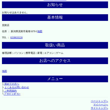
お知らせ
お知らせはありません。
基本情報
見附店
住所 ： 新潟県見附市葛巻1670-1
地図
TEL ：
0258633220
取扱い商品
修理診断 | パソコン | 携帯電話 | 家電 | エアコン | ゲーム
お店へのアクセス
地図
メニュー
├
初めての方へ
├
よくあるお問い合わせ
├
ご利用規約
└
ﾌﾟﾗｲﾊﾞｼｰﾎﾟﾘｼｰ
ページトップへ
マイページへ
サイトトップへ