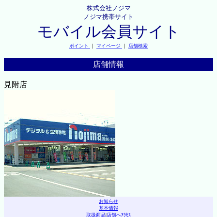
株式会社ノジマ
ノジマ携帯サイト
モバイル会員サイト
ポイント
｜
マイページ
｜
店舗検索
店舗情報
見附店
お知らせ
基本情報
取扱商品
|
店舗へｱｸｾｽ