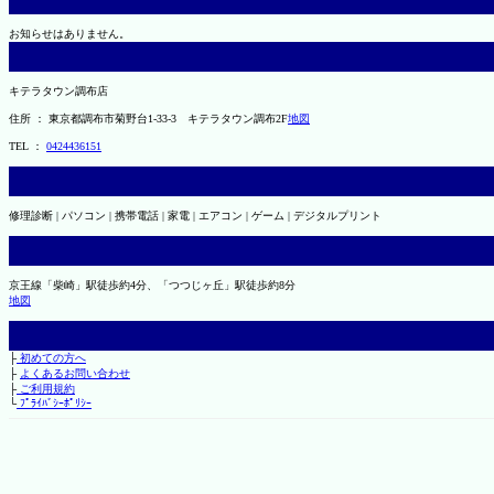
お知らせはありません。
キテラタウン調布店
住所 ： 東京都調布市菊野台1-33-3 キテラタウン調布2F
地図
TEL ：
0424436151
修理診断 | パソコン | 携帯電話 | 家電 | エアコン | ゲーム | デジタルプリント
京王線「柴崎」駅徒歩約4分、「つつじヶ丘」駅徒歩約8分
地図
├
初めての方へ
├
よくあるお問い合わせ
├
ご利用規約
└
ﾌﾟﾗｲﾊﾞｼｰﾎﾟﾘｼｰ