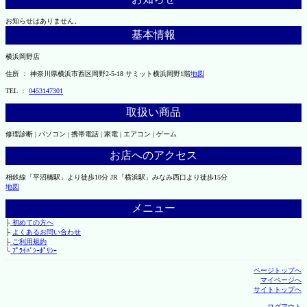
お知らせはありません。
基本情報
横浜岡野店
住所 ： 神奈川県横浜市西区岡野2-5-18 サミット横浜岡野1階
地図
TEL ：
0453147301
取扱い商品
修理診断 | パソコン | 携帯電話 | 家電 | エアコン | ゲーム
お店へのアクセス
相鉄線「平沼橋駅」より徒歩10分 JR「横浜駅」みなみ西口より徒歩15分
地図
メニュー
├
初めての方へ
├
よくあるお問い合わせ
├
ご利用規約
└
ﾌﾟﾗｲﾊﾞｼｰﾎﾟﾘｼｰ
ページトップへ
マイページへ
サイトトップへ
ログアウト