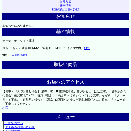
お知らせ
基本情報
取扱商品
|
店舗へｱｸｾｽ
お知らせ
お知らせはありません。
基本情報
オーディオスクエア藤沢
住所 ： 藤沢市辻堂新町4-1-1 湘南モールFILL2F（ノジマ内）
地図
TEL ：
0466310603
取扱い商品
お店へのアクセス
【電車・バスでお越し場合】 最寄り駅：JR東海道本線、藤沢駅もしくは辻堂駅。（藤沢駅から
の場合）藤沢駅北口バス１番乗り場より「高山車庫行き」のバスにご乗車いただき、「ソニー
前」で下車。（辻堂駅の場合）辻堂駅北口西側バス停より高山車庫行きにご乗車、「ソニー前」
で下車してください。
地図
メニュー
├
初めての方へ
├
よくあるお問い合わせ