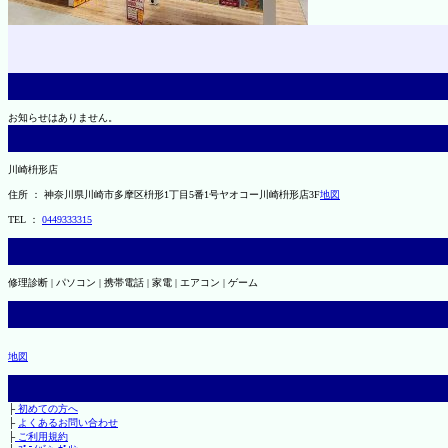
お知らせはありません。
川崎枡形店
住所 ： 神奈川県川崎市多摩区枡形1丁目5番1号ヤオコー川崎枡形店3F
地図
TEL ：
0449333315
修理診断 | パソコン | 携帯電話 | 家電 | エアコン | ゲーム
地図
├
初めての方へ
├
よくあるお問い合わせ
├
ご利用規約