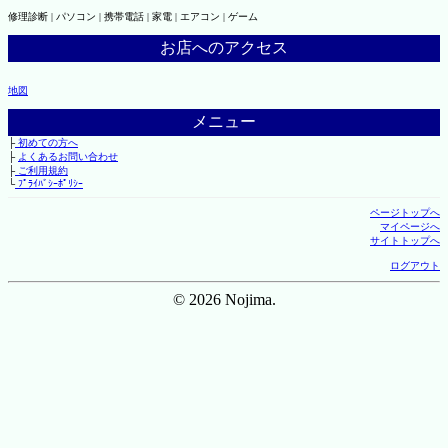
修理診断 | パソコン | 携帯電話 | 家電 | エアコン | ゲーム
お店へのアクセス
地図
メニュー
├
初めての方へ
├
よくあるお問い合わせ
├
ご利用規約
└
ﾌﾟﾗｲﾊﾞｼｰﾎﾟﾘｼｰ
ページトップへ
マイページへ
サイトトップへ
ログアウト
© 2026 Nojima.