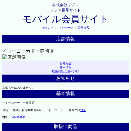
株式会社ノジマ
ノジマ携帯サイト
モバイル会員サイト
ポイント
｜
マイページ
｜
店舗検索
店舗情報
イトーヨーカドー静岡店
お知らせ
基本情報
取扱商品
|
店舗へｱｸｾｽ
お知らせ
お知らせはありません。
基本情報
イトーヨーカドー静岡店
住所 ： 静岡市駿河区曲金3-1-5 イトーヨーカドー静岡２階
地図
TEL ：
0546545631
取扱い商品