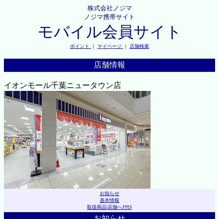
株式会社ノジマ
ノジマ携帯サイト
モバイル会員サイト
ポイント
｜
マイページ
｜
店舗検索
店舗情報
イオンモール千葉ニュータウン店
お知らせ
基本情報
取扱商品
|
店舗へｱｸｾｽ
お知らせ