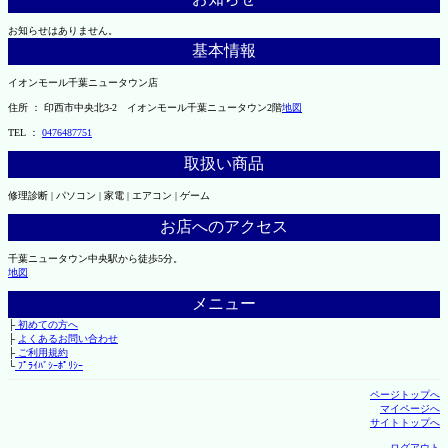
お知らせはありません。
基本情報
イオンモール千葉ニュータウン店
住所 ： 印西市中央北3-2 イオンモール千葉ニュータウン2階
地図
TEL ：
0476487751
取扱い商品
修理診断 | パソコン | 家電 | エアコン | ゲーム
お店へのアクセス
千葉ニュータウン中央駅から徒歩5分。
地図
メニュー
├
初めての方へ
├
よくあるお問い合わせ
├
ご利用規約
└
ﾌﾟﾗｲﾊﾞｼｰﾎﾟﾘｼｰ
ページトップへ
マイページへ
サイトトップへ
ログアウト