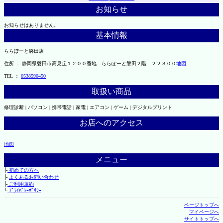
お知らせ
お知らせはありません。
基本情報
ららぽーと磐田店
住所 ： 静岡県磐田市高見丘１２００番地 ららぽーと磐田２階 ２２３００
地図
TEL ：
0538590450
取扱い商品
修理診断 | パソコン | 携帯電話 | 家電 | エアコン | ゲーム | デジタルプリント
お店へのアクセス
地図
メニュー
├
初めての方へ
├
よくあるお問い合わせ
├
ご利用規約
└
ﾌﾟﾗｲﾊﾞｼｰﾎﾟﾘｼｰ
ページトップへ
マイページへ
サイトトップへ