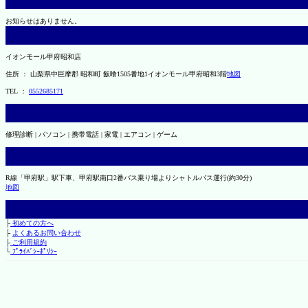
お知らせはありません。
イオンモール甲府昭和店
住所 ： 山梨県中巨摩郡 昭和町 飯喰1505番地1イオンモール甲府昭和3階
地図
TEL ：
0552685171
修理診断 | パソコン | 携帯電話 | 家電 | エアコン | ゲーム
R線「甲府駅」駅下車、甲府駅南口2番バス乗り場よりシャトルバス運行(約30分)
地図
├
初めての方へ
├
よくあるお問い合わせ
├
ご利用規約
└
ﾌﾟﾗｲﾊﾞｼｰﾎﾟﾘｼｰ