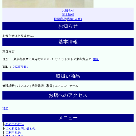
お知らせ
基本情報
取扱商品
|
店舗へｱｸｾｽ
お知らせ
お知らせはありません。
基本情報
東寺方店
住所 ： 東京都多摩市東寺方６６０?１ サミットストア東寺方店２F
地図
TEL ：
0423573461
取扱い商品
修理診断 | パソコン | 携帯電話 | 家電 | エアコン | ゲーム
お店へのアクセス
地図
メニュー
├
初めての方へ
├
よくあるお問い合わせ
├
ご利用規約