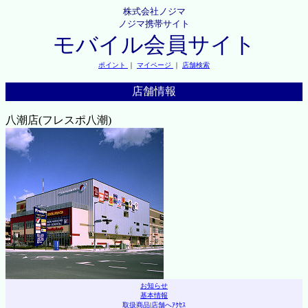
株式会社ノジマ
ノジマ携帯サイト
モバイル会員サイト
ポイント
｜
マイページ
｜
店舗検索
店舗情報
八潮店(フレスポ八潮)
お知らせ
基本情報
取扱商品
|
店舗へｱｸｾｽ