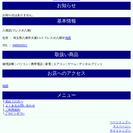
お知らせ
お知らせはありません。
基本情報
八潮店(フレスポ八潮)
住所 ： 埼玉県八潮市大瀬1-1-3 フレスポ八潮3F
地図
TEL ：
0489943911
取扱い商品
修理診断 | パソコン | 携帯電話 | 家電 | エアコン | ゲーム | デジタルプリント
お店へのアクセス
地図
メニュー
├
初めての方へ
├
よくあるお問い合わせ
├
ご利用規約
└
ﾌﾟﾗｲﾊﾞｼｰﾎﾟﾘｼｰ
ページトップへ
マイページへ
サイトトップへ