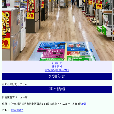
お知らせ
基本情報
取扱商品
|
店舗へｱｸｾｽ
お知らせ
お知らせはありません。
基本情報
日吉東急アベニュー店
住所 ： 神奈川県横浜市港北区日吉2-1-1日吉東急アベニュー 本館3階
地図
TEL ：
0455603351