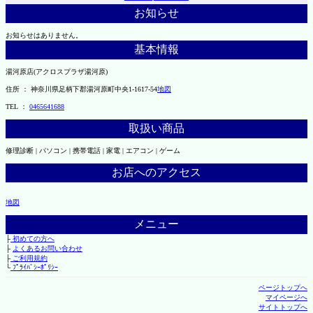
お知らせ
お知らせはありません。
基本情報
湯河原店(アクロスプラザ湯河原)
住所 ： 神奈川県足柄下郡湯河原町中央1-1617-54
地図
TEL ：
0465641688
取扱い商品
修理診断 | パソコン | 携帯電話 | 家電 | エアコン | ゲーム
お店へのアクセス
地図
メニュー
├
初めての方へ
├
よくあるお問い合わせ
├
ご利用規約
└
ﾌﾟﾗｲﾊﾞｼｰﾎﾟﾘｼｰ
ページトップへ
マイページへ
サイトトップへ