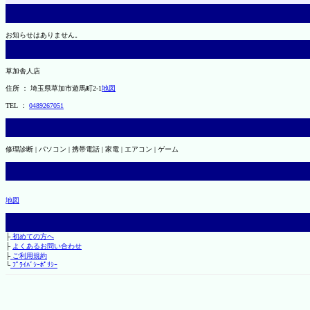
お知らせはありません。
草加舎人店
住所 ： 埼玉県草加市遊馬町2-1
地図
TEL ：
0489267051
修理診断 | パソコン | 携帯電話 | 家電 | エアコン | ゲーム
地図
├
初めての方へ
├
よくあるお問い合わせ
├
ご利用規約
└
ﾌﾟﾗｲﾊﾞｼｰﾎﾟﾘｼｰ