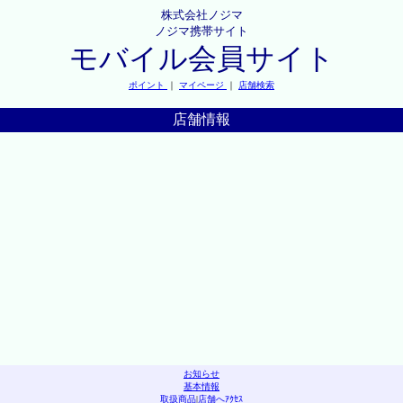
株式会社ノジマ
ノジマ携帯サイト
モバイル会員サイト
ポイント
｜
マイページ
｜
店舗検索
店舗情報
お知らせ
基本情報
取扱商品
|
店舗へｱｸｾｽ