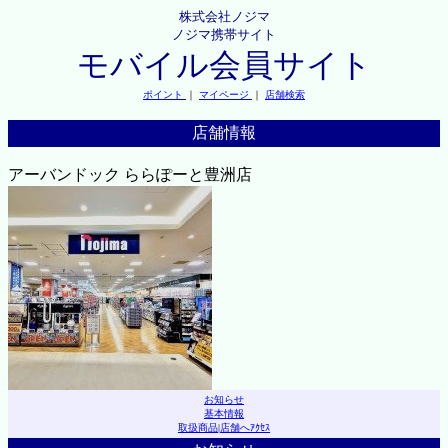
株式会社ノジマ
ノジマ携帯サイト
モバイル会員サイト
ポイント
｜
マイページ
｜
店舗検索
店舗情報
アーバンドック ららぽーと豊洲店
お知らせ
基本情報
取扱商品
|
店舗へｱｸｾｽ