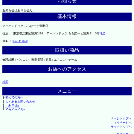
お知らせ
お知らせはありません。
基本情報
アーバンドック ららぽーと豊洲店
住所 ： 東京都江東区豊洲2-2-1 アーバンドック ららぽーと豊洲３ 3階
地図
TEL ：
0351441660
取扱い商品
修理診断 | パソコン | 携帯電話 | 家電 | エアコン | ゲーム
お店へのアクセス
地図
メニュー
├
初めての方へ
├
よくあるお問い合わせ
├
ご利用規約
└
ﾌﾟﾗｲﾊﾞｼｰﾎﾟﾘｼｰ
ページトップへ
マイページへ
サイトトップへ