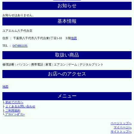
お知らせ
お知らせはありません。
基本情報
ユアエルム八千代台店
住所 ： 千葉県八千代市八千代台東1丁目1-10 ３階
地図
TEL ：
0474861191
取扱い商品
修理診断 | パソコン | 携帯電話 | 家電 | エアコン | ゲーム | デジタルプリント
お店へのアクセス
地図
メニュー
├
初めての方へ
├
よくあるお問い合わせ
├
ご利用規約
└
ﾌﾟﾗｲﾊﾞｼｰﾎﾟﾘｼｰ
ページトップへ
マイページへ
サイトトップへ