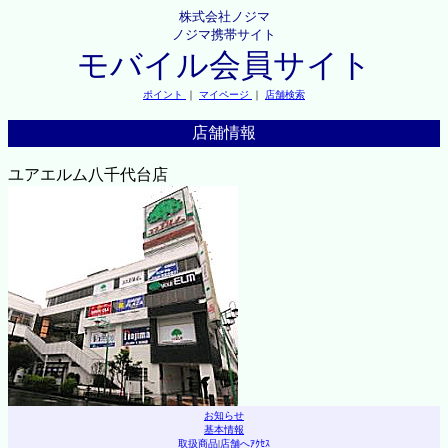
株式会社ノジマ
ノジマ携帯サイト
モバイル会員サイト
ポイント
｜
マイページ
｜
店舗検索
店舗情報
ユアエルム八千代台店
お知らせ
基本情報
取扱商品
|
店舗へｱｸｾｽ