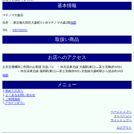
基本情報
マチノマ大森店
住所 ： 東京都大田区大森町3-1-38マチノマ大森2階
地図
TEL ：
0357535311
取扱い商品
お店へのアクセス
公共交通機関ご利用のお客様 京急バス ・JR京浜東北線 大森駅(東口)→富士見橋(約10分)
・JR京浜東北線 蒲田駅(東口)→富士見橋(約6分) 京急線大森町駅から徒歩約10分
地図
メニュー
├
初めての方へ
├
よくあるお問い合わせ
├
ご利用規約
└
ﾌﾟﾗｲﾊﾞｼｰﾎﾟﾘｼｰ
ページトップへ
マイページへ
サイトトップへ
ログアウト