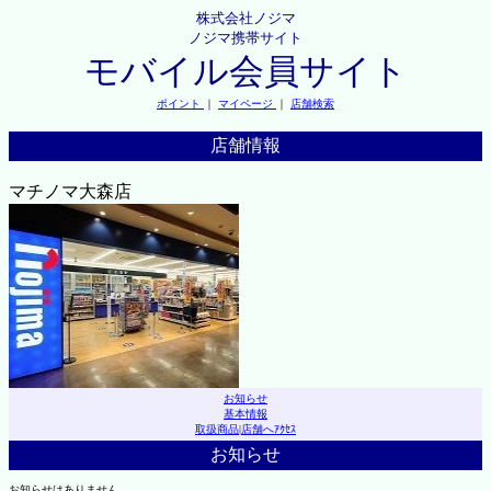
株式会社ノジマ
ノジマ携帯サイト
モバイル会員サイト
ポイント
｜
マイページ
｜
店舗検索
店舗情報
マチノマ大森店
お知らせ
基本情報
取扱商品
|
店舗へｱｸｾｽ
お知らせ
お知らせはありません。