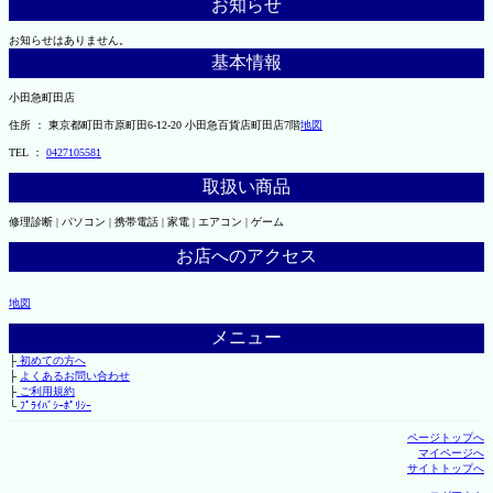
お知らせ
お知らせはありません。
基本情報
小田急町田店
住所 ： 東京都町田市原町田6-12-20 小田急百貨店町田店7階
地図
TEL ：
0427105581
取扱い商品
修理診断 | パソコン | 携帯電話 | 家電 | エアコン | ゲーム
お店へのアクセス
地図
メニュー
├
初めての方へ
├
よくあるお問い合わせ
├
ご利用規約
└
ﾌﾟﾗｲﾊﾞｼｰﾎﾟﾘｼｰ
ページトップへ
マイページへ
サイトトップへ