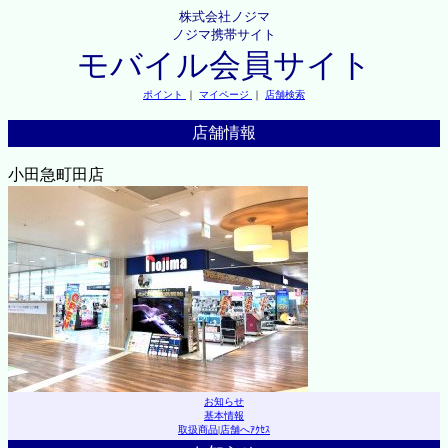
株式会社ノジマ
ノジマ携帯サイト
モバイル会員サイト
ポイント
｜
マイページ
｜
店舗検索
店舗情報
小田急町田店
お知らせ
基本情報
取扱商品
|
店舗へｱｸｾｽ