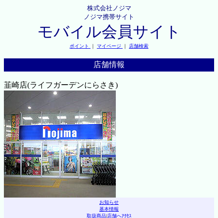
株式会社ノジマ
ノジマ携帯サイト
モバイル会員サイト
ポイント
｜
マイページ
｜
店舗検索
店舗情報
韮崎店(ライフガーデンにらさき)
お知らせ
基本情報
取扱商品
|
店舗へｱｸｾｽ