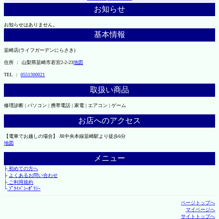
お知らせ
お知らせはありません。
基本情報
韮崎店(ライフガーデンにらさき)
住所 ： 山梨県韮崎市若宮2-2-23
地図
TEL ：
0551300021
取扱い商品
修理診断 | パソコン | 携帯電話 | 家電 | エアコン | ゲーム
お店へのアクセス
【電車でお越しの場合】 JR中央本線韮崎駅より徒歩6分
地図
メニュー
├
初めての方へ
├
よくあるお問い合わせ
├
ご利用規約
└
ﾌﾟﾗｲﾊﾞｼｰﾎﾟﾘｼｰ
ページトップへ
マイページへ
サイトトップへ