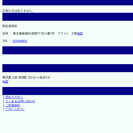
お知らせはありません。
西友成増店
住所 ： 東京都板橋区成増3丁目11番3号 アクト1 ３階
地図
TEL ：
0359040831
東武東上線 成増駅 北口から徒歩1分
地図
├
初めての方へ
├
よくあるお問い合わせ
├
ご利用規約
└
ﾌﾟﾗｲﾊﾞｼｰﾎﾟﾘｼｰ