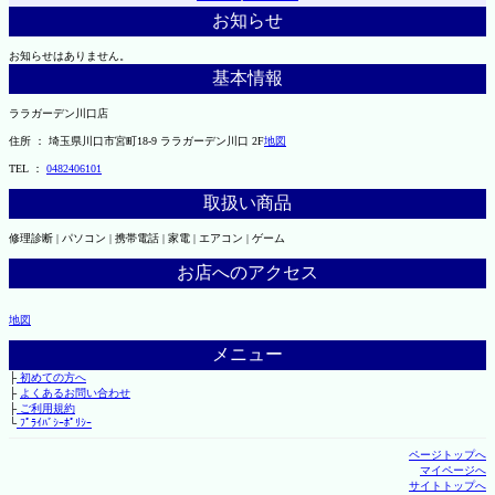
お知らせ
お知らせはありません。
基本情報
ララガーデン川口店
住所 ： 埼玉県川口市宮町18-9 ララガーデン川口 2F
地図
TEL ：
0482406101
取扱い商品
修理診断 | パソコン | 携帯電話 | 家電 | エアコン | ゲーム
お店へのアクセス
地図
メニュー
├
初めての方へ
├
よくあるお問い合わせ
├
ご利用規約
└
ﾌﾟﾗｲﾊﾞｼｰﾎﾟﾘｼｰ
ページトップへ
マイページへ
サイトトップへ