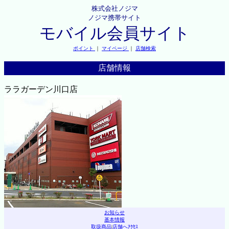
株式会社ノジマ
ノジマ携帯サイト
モバイル会員サイト
ポイント
｜
マイページ
｜
店舗検索
店舗情報
ララガーデン川口店
お知らせ
基本情報
取扱商品
|
店舗へｱｸｾｽ