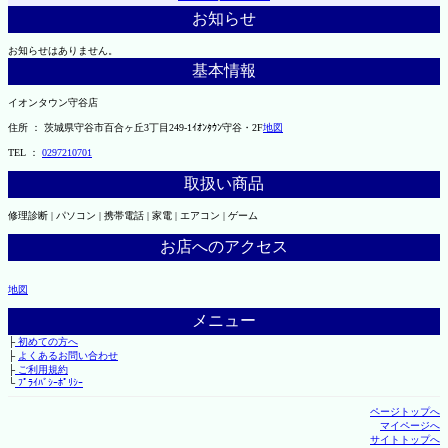
お知らせ
お知らせはありません。
基本情報
イオンタウン守谷店
住所 ： 茨城県守谷市百合ヶ丘3丁目249-1ｲｵﾝﾀｳﾝ守谷・2F
地図
TEL ：
0297210701
取扱い商品
修理診断 | パソコン | 携帯電話 | 家電 | エアコン | ゲーム
お店へのアクセス
地図
メニュー
├
初めての方へ
├
よくあるお問い合わせ
├
ご利用規約
└
ﾌﾟﾗｲﾊﾞｼｰﾎﾟﾘｼｰ
ページトップへ
マイページへ
サイトトップへ