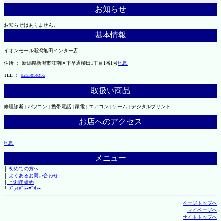
お知らせ
お知らせはありません。
基本情報
イオンモール新潟亀田インター店
住所 ： 新潟県新潟市江南区下早通柳田1丁目1番1号
地図
TEL ：
0253858355
取扱い商品
修理診断 | パソコン | 携帯電話 | 家電 | エアコン | ゲーム | デジタルプリント
お店へのアクセス
地図
メニュー
├
初めての方へ
├
よくあるお問い合わせ
├
ご利用規約
└
ﾌﾟﾗｲﾊﾞｼｰﾎﾟﾘｼｰ
ページトップへ
マイページへ
サイトトップへ