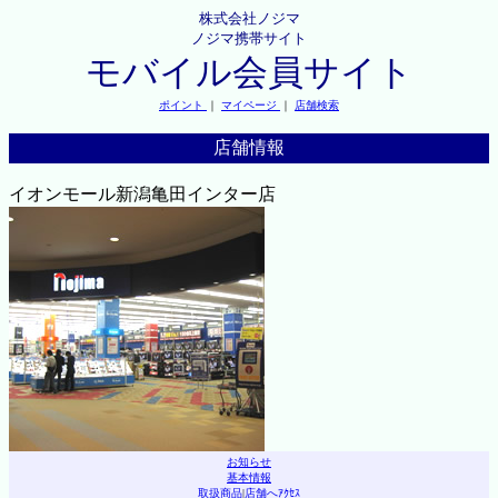
株式会社ノジマ
ノジマ携帯サイト
モバイル会員サイト
ポイント
｜
マイページ
｜
店舗検索
店舗情報
イオンモール新潟亀田インター店
お知らせ
基本情報
取扱商品
|
店舗へｱｸｾｽ