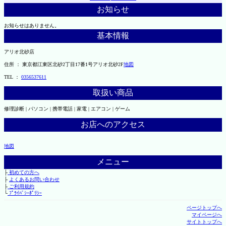
お知らせ
お知らせはありません。
基本情報
アリオ北砂店
住所 ： 東京都江東区北砂2丁目17番1号アリオ北砂2F
地図
TEL ：
0356537611
取扱い商品
修理診断 | パソコン | 携帯電話 | 家電 | エアコン | ゲーム
お店へのアクセス
地図
メニュー
├
初めての方へ
├
よくあるお問い合わせ
├
ご利用規約
└
ﾌﾟﾗｲﾊﾞｼｰﾎﾟﾘｼｰ
ページトップへ
マイページへ
サイトトップへ