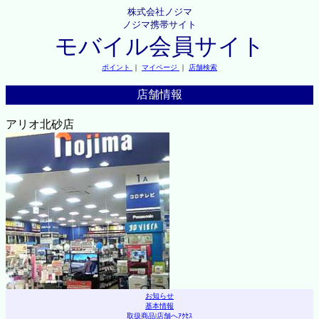
株式会社ノジマ
ノジマ携帯サイト
モバイル会員サイト
ポイント
｜
マイページ
｜
店舗検索
店舗情報
アリオ北砂店
お知らせ
基本情報
取扱商品
|
店舗へｱｸｾｽ