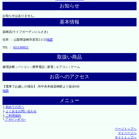
お知らせ
お知らせはありません。
基本情報
韮崎店(ライフガーデンにらさき)
住所 ： 山梨県韮崎市若宮2-2-23
地図
TEL ：
0551300021
取扱い商品
修理診断 | パソコン | 携帯電話 | 家電 | エアコン | ゲーム
お店へのアクセス
【電車でお越しの場合】 JR中央本線韮崎駅より徒歩6分
地図
メニュー
├
初めての方へ
├
よくあるお問い合わせ
├
ご利用規約
└
ﾌﾟﾗｲﾊﾞｼｰﾎﾟﾘｼｰ
ページトップへ
マイページへ
サイトトップへ