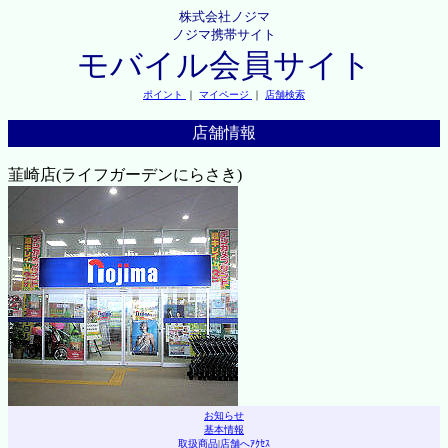
株式会社ノジマ
ノジマ携帯サイト
モバイル会員サイト
ポイント
｜
マイページ
｜
店舗検索
店舗情報
韮崎店(ライフガーデンにらさき)
お知らせ
基本情報
取扱商品
|
店舗へｱｸｾｽ