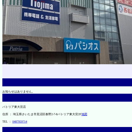
お知らせはありません。
パトリア東大宮店
住所 ： 埼玉県さいたま市見沼区春野2-7-8パトリア東大宮2F
地図
TEL ：
0487959714