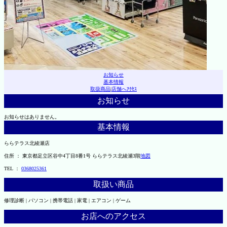
お知らせ
基本情報
取扱商品
|
店舗へｱｸｾｽ
お知らせ
お知らせはありません。
基本情報
ららテラス北綾瀬店
住所 ： 東京都足立区谷中4丁目8番1号 ららテラス北綾瀬3階
地図
TEL ：
0368025361
取扱い商品
修理診断 | パソコン | 携帯電話 | 家電 | エアコン | ゲーム
お店へのアクセス