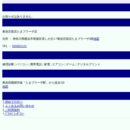
お知らせはありません。
東急百貨店たまプラーザ店
住所 ： 神奈川県横浜市青葉区美しが丘1-7東急百貨店たまプラーザ5階
地図
TEL ：
0459051131
修理診断 | パソコン | 携帯電話 | 家電 | エアコン | ゲーム | デジタルプリント
東急田園都市線「たまプラーザ駅」から徒歩2分
地図
├
初めての方へ
├
よくあるお問い合わせ
├
ご利用規約
└
ﾌﾟﾗｲﾊﾞｼｰﾎﾟﾘｼｰ