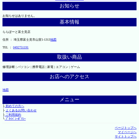
お知らせ
お知らせはありません。
基本情報
ららぽーと富士見店
住所 ： 埼玉県富士見市山室1-1313
地図
TEL ：
0492751191
取扱い商品
修理診断 | パソコン | 携帯電話 | 家電 | エアコン | ゲーム
お店へのアクセス
地図
メニュー
├
初めての方へ
├
よくあるお問い合わせ
├
ご利用規約
└
ﾌﾟﾗｲﾊﾞｼｰﾎﾟﾘｼｰ
ページトップへ
マイページへ
サイトトップへ