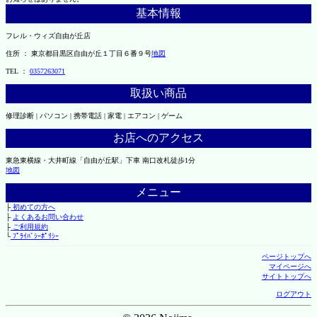
基本情報
フレル・ウィズ自由が丘店
住所 ： 東京都目黒区自由が丘１丁目６番９号
地図
TEL ：
0357263071
取扱い商品
修理診断 | パソコン | 携帯電話 | 家電 | エアコン | ゲーム
お店へのアクセス
東急東横線・大井町線「自由が丘駅」下車 南口改札徒歩1分
地図
メニュー
├
初めての方へ
├
よくあるお問い合わせ
├
ご利用規約
└
ﾌﾟﾗｲﾊﾞｼｰﾎﾟﾘｼｰ
ページトップへ
マイページへ
サイトトップへ
ログアウト