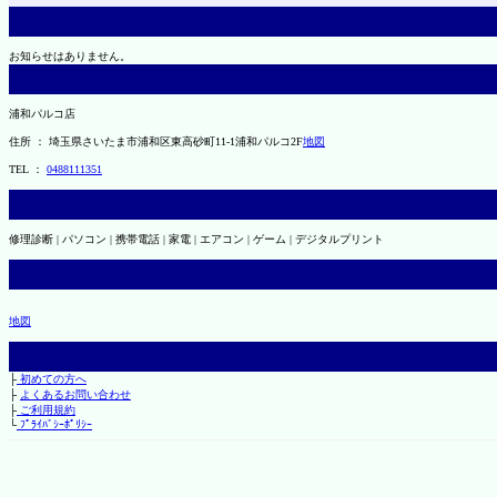
お知らせはありません。
浦和パルコ店
住所 ： 埼玉県さいたま市浦和区東高砂町11-1浦和パルコ2F
地図
TEL ：
0488111351
修理診断 | パソコン | 携帯電話 | 家電 | エアコン | ゲーム | デジタルプリント
地図
├
初めての方へ
├
よくあるお問い合わせ
├
ご利用規約
└
ﾌﾟﾗｲﾊﾞｼｰﾎﾟﾘｼｰ