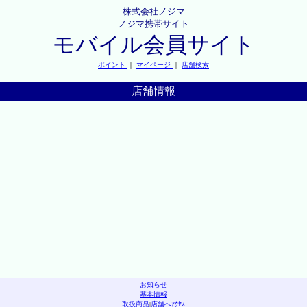
株式会社ノジマ
ノジマ携帯サイト
モバイル会員サイト
ポイント
｜
マイページ
｜
店舗検索
店舗情報
お知らせ
基本情報
取扱商品
|
店舗へｱｸｾｽ