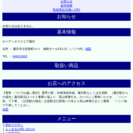
お知らせ
基本情報
取扱商品
|
店舗へｱｸｾｽ
お知らせ
お知らせはありません。
基本情報
オーディオスクエア藤沢
住所 ： 藤沢市辻堂新町4-1-1 湘南モールFILL2F（ノジマ内）
地図
TEL ：
0466310603
取扱い商品
お店へのアクセス
【電車・バスでお越し場合】 最寄り駅：JR東海道本線、藤沢駅もしくは辻堂駅。（藤沢駅から
の場合）藤沢駅北口バス１番乗り場より「高山車庫行き」のバスにご乗車いただき、「ソニー
前」で下車。（辻堂駅の場合）辻堂駅北口西側バス停より高山車庫行きにご乗車、「ソニー前」
で下車してください。
地図
メニュー
├
初めての方へ
├
よくあるお問い合わせ