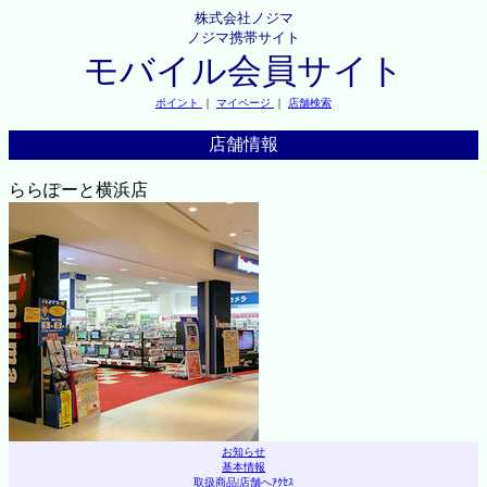
株式会社ノジマ
ノジマ携帯サイト
モバイル会員サイト
ポイント
｜
マイページ
｜
店舗検索
店舗情報
ららぽーと横浜店
お知らせ
基本情報
取扱商品
|
店舗へｱｸｾｽ