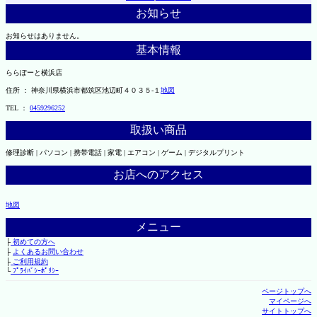
お知らせ
お知らせはありません。
基本情報
ららぽーと横浜店
住所 ： 神奈川県横浜市都筑区池辺町４０３５-１
地図
TEL ：
0459296252
取扱い商品
修理診断 | パソコン | 携帯電話 | 家電 | エアコン | ゲーム | デジタルプリント
お店へのアクセス
地図
メニュー
├
初めての方へ
├
よくあるお問い合わせ
├
ご利用規約
└
ﾌﾟﾗｲﾊﾞｼｰﾎﾟﾘｼｰ
ページトップへ
マイページへ
サイトトップへ