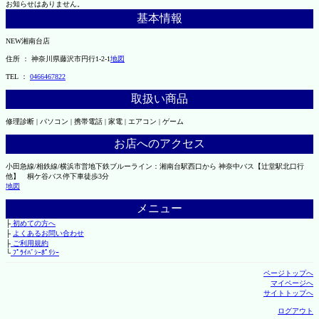
お知らせはありません。
基本情報
NEW湘南台店
住所 ： 神奈川県藤沢市円行1-2-1
地図
TEL ：
0466467822
取扱い商品
修理診断 | パソコン | 携帯電話 | 家電 | エアコン | ゲーム
お店へのアクセス
小田急線/相鉄線/横浜市営地下鉄ブルーライン：湘南台駅西口から 神奈中バス【辻堂駅北口行
他】 桐ケ谷バス停下車徒歩3分
地図
メニュー
├
初めての方へ
├
よくあるお問い合わせ
├
ご利用規約
└
ﾌﾟﾗｲﾊﾞｼｰﾎﾟﾘｼｰ
ページトップへ
マイページへ
サイトトップへ
ログアウト