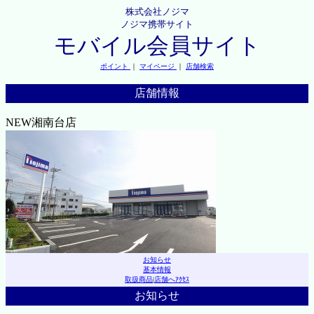
株式会社ノジマ
ノジマ携帯サイト
モバイル会員サイト
ポイント
｜
マイページ
｜
店舗検索
店舗情報
NEW湘南台店
お知らせ
基本情報
取扱商品
|
店舗へｱｸｾｽ
お知らせ