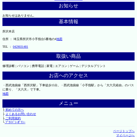
お知らせ
お知らせはありません。
基本情報
所沢本店
住所 ： 埼玉県所沢市小手指台5番地の4
地図
TEL ：
0429031481
取扱い商品
修理診断 | パソコン | 携帯電話 | 家電 | エアコン | ゲーム | デジタルプリント
お店へのアクセス
・西武池袋線「西所沢駅」下車徒歩15分。・西武池袋線「小手指駅」から「大六天経由」のバス
に乗り、「大六天」で下車。
地図
メニュー
├
初めての方へ
├
よくあるお問い合わせ
├
ご利用規約
└
ﾌﾟﾗｲﾊﾞｼｰﾎﾟﾘｼｰ
ページトップへ
マイページへ