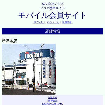
株式会社ノジマ
ノジマ携帯サイト
モバイル会員サイト
ポイント
｜
マイページ
｜
店舗検索
店舗情報
所沢本店
お知らせ
基本情報
取扱商品
|
店舗へｱｸｾｽ