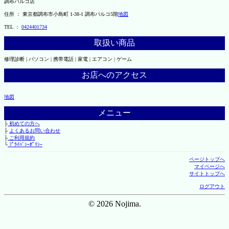
調布パルコ店
住所 ： 東京都調布市小島町 1-38-1 調布パルコ5階
地図
TEL ：
0424401734
取扱い商品
修理診断 | パソコン | 携帯電話 | 家電 | エアコン | ゲーム
お店へのアクセス
地図
メニュー
├
初めての方へ
├
よくあるお問い合わせ
├
ご利用規約
└
ﾌﾟﾗｲﾊﾞｼｰﾎﾟﾘｼｰ
ページトップへ
マイページへ
サイトトップへ
ログアウト
© 2026 Nojima.