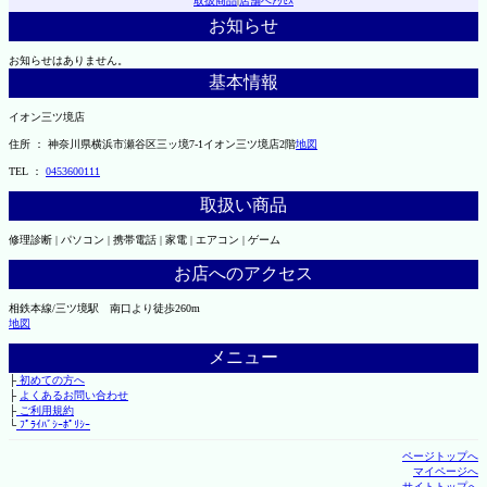
取扱商品
|
店舗へｱｸｾｽ
お知らせ
お知らせはありません。
基本情報
イオン三ツ境店
住所 ： 神奈川県横浜市瀬谷区三ッ境7-1イオン三ツ境店2階
地図
TEL ：
0453600111
取扱い商品
修理診断 | パソコン | 携帯電話 | 家電 | エアコン | ゲーム
お店へのアクセス
相鉄本線/三ツ境駅 南口より徒歩260m
地図
メニュー
├
初めての方へ
├
よくあるお問い合わせ
├
ご利用規約
└
ﾌﾟﾗｲﾊﾞｼｰﾎﾟﾘｼｰ
ページトップへ
マイページへ
サイトトップへ