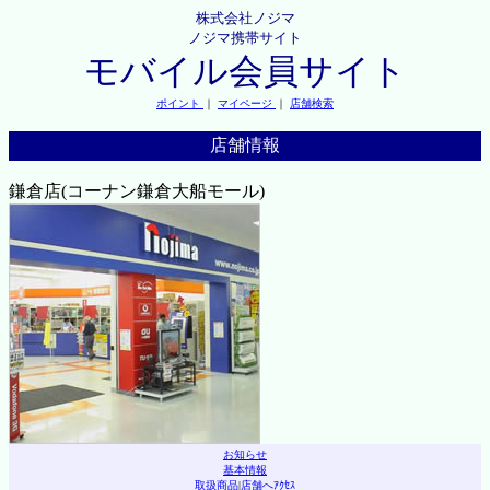
株式会社ノジマ
ノジマ携帯サイト
モバイル会員サイト
ポイント
｜
マイページ
｜
店舗検索
店舗情報
鎌倉店(コーナン鎌倉大船モール)
お知らせ
基本情報
取扱商品
|
店舗へｱｸｾｽ