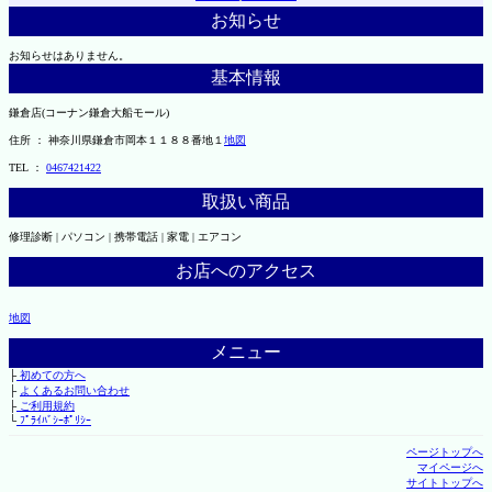
お知らせ
お知らせはありません。
基本情報
鎌倉店(コーナン鎌倉大船モール)
住所 ： 神奈川県鎌倉市岡本１１８８番地１
地図
TEL ：
0467421422
取扱い商品
修理診断 | パソコン | 携帯電話 | 家電 | エアコン
お店へのアクセス
地図
メニュー
├
初めての方へ
├
よくあるお問い合わせ
├
ご利用規約
└
ﾌﾟﾗｲﾊﾞｼｰﾎﾟﾘｼｰ
ページトップへ
マイページへ
サイトトップへ