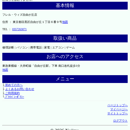
基本情報
フレル・ウィズ自由が丘店
住所 ： 東京都目黒区自由が丘１丁目６番９号
地図
TEL ：
0357263071
取扱い商品
修理診断 | パソコン | 携帯電話 | 家電 | エアコン | ゲーム
お店へのアクセス
東急東横線・大井町線「自由が丘駅」下車 南口改札徒歩1分
地図
メニュー
├
初めての方へ
├
よくあるお問い合わせ
├
ご利用規約
└
ﾌﾟﾗｲﾊﾞｼｰﾎﾟﾘｼｰ
ページトップへ
マイページへ
サイトトップへ
ログアウト