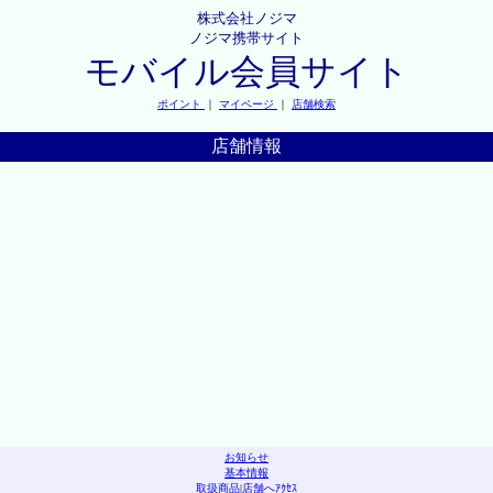
株式会社ノジマ
ノジマ携帯サイト
モバイル会員サイト
ポイント
｜
マイページ
｜
店舗検索
店舗情報
お知らせ
基本情報
取扱商品
|
店舗へｱｸｾｽ