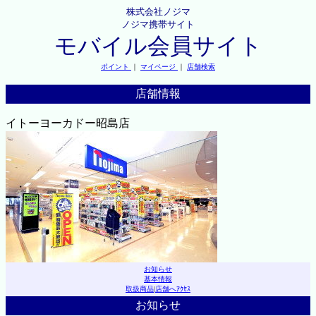
株式会社ノジマ
ノジマ携帯サイト
モバイル会員サイト
ポイント
｜
マイページ
｜
店舗検索
店舗情報
イトーヨーカドー昭島店
お知らせ
基本情報
取扱商品
|
店舗へｱｸｾｽ
お知らせ