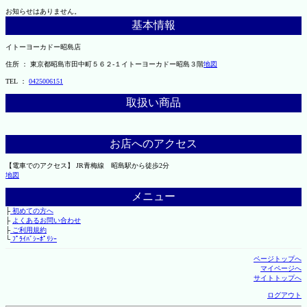
お知らせはありません。
基本情報
イトーヨーカドー昭島店
住所 ： 東京都昭島市田中町５６２-１イトーヨーカドー昭島３階
地図
TEL ：
0425006151
取扱い商品
お店へのアクセス
【電車でのアクセス】 JR青梅線 昭島駅から徒歩2分
地図
メニュー
├
初めての方へ
├
よくあるお問い合わせ
├
ご利用規約
└
ﾌﾟﾗｲﾊﾞｼｰﾎﾟﾘｼｰ
ページトップへ
マイページへ
サイトトップへ
ログアウト