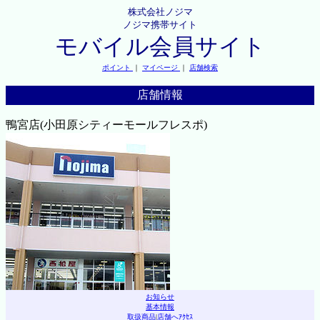
株式会社ノジマ
ノジマ携帯サイト
モバイル会員サイト
ポイント
｜
マイページ
｜
店舗検索
店舗情報
鴨宮店(小田原シティーモールフレスポ)
お知らせ
基本情報
取扱商品
|
店舗へｱｸｾｽ