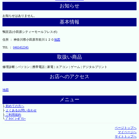
お知らせ
お知らせはありません。
基本情報
鴨宮店(小田原シティーモールフレスポ)
住所 ： 神奈川県小田原市前川１２０
地図
TEL ：
0465452345
取扱い商品
修理診断 | パソコン | 携帯電話 | 家電 | エアコン | ゲーム | デジタルプリント
お店へのアクセス
地図
メニュー
├
初めての方へ
├
よくあるお問い合わせ
├
ご利用規約
└
ﾌﾟﾗｲﾊﾞｼｰﾎﾟﾘｼｰ
ページトップへ
マイページへ
サイトトップへ