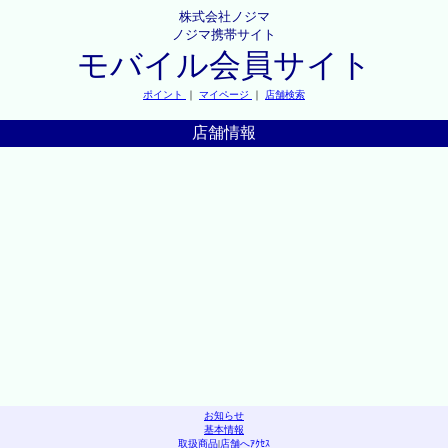
株式会社ノジマ
ノジマ携帯サイト
モバイル会員サイト
ポイント
｜
マイページ
｜
店舗検索
店舗情報
お知らせ
基本情報
取扱商品
|
店舗へｱｸｾｽ