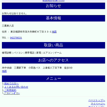
取扱商品
|
店舗へｱｸｾｽ
お知らせ
お知らせはありません。
基本情報
三鷹東八店
住所 ： 東京都調布市深大寺東町８丁目３３-１
地図
TEL ：
0422706531
取扱い商品
修理診断 | パソコン | 携帯電話 | 家電 | エアコン | ゲーム
お店へのアクセス
JR中央線 三鷹駅下車 小田急バス 上連雀八丁目下車 徒歩3分
地図
メニュー
├
初めての方へ
├
よくあるお問い合わせ
├
ご利用規約
└
ﾌﾟﾗｲﾊﾞｼｰﾎﾟﾘｼｰ
ページトップへ
マイページへ
サイトトップへ